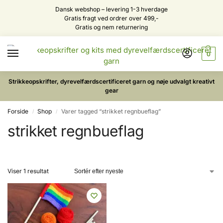
Dansk webshop – levering 1-3 hverdage
Gratis fragt ved ordrer over 499,-
Gratis og nem returnering
0
Strikkeopskrifter, dyrevelfærdscertificeret garn og nøje udvalgt kreativt
gear
Forside
Shop
Varer tagged “strikket regnbueflag”
/
/
strikket regnbueflag
Viser 1 resultat