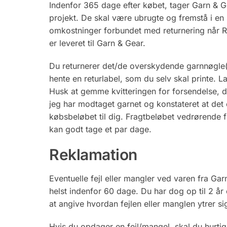
Indenfor 365 dage efter købet, tager Garn & Ge
projekt. De skal være ubrugte og fremstå i en
omkostninger forbundet med returnering når R
er leveret til Garn & Gear.
Du returnerer det/de overskydende garnnøgle(
hente en returlabel, som du selv skal printe. 
Husk at gemme kvitteringen for forsendelse, d
jeg har modtaget garnet og konstateret at det 
købsbeløbet til dig. Fragtbeløbet vedrørende 
kan godt tage et par dage.
Reklamation
Eventuelle fejl eller mangler ved varen fra Gar
helst indenfor 60 dage. Du har dog op til 2 år 
at angive hvordan fejlen eller manglen ytrer si
Hvis du opdager en fejl/mangel, skal du hurti