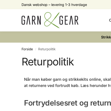
Dansk webshop – levering 1-3 hverdage
Search
O
Strik
Forside
Returpolitik
/
Returpolitik
Når man køber garn og strikkekits online, skal
at returnere ved fortrudt køb. Læs herunder 
Fortrydelsesret og retur