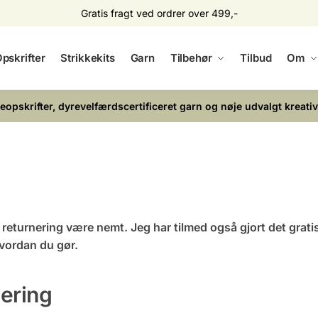
Gratis fragt ved ordrer over 499,-
pskrifter
Strikkekits
Garn
Tilbehør
Tilbud
Om
keopskrifter, dyrevelfærdscertificeret garn og nøje udvalgt kreativ
 returnering være nemt. Jeg har tilmed også gjort det gratis
hvordan du gør.
nering