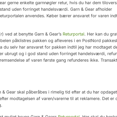
ar gerne enkelte garnnøgler retur, hvis du har dem tilovers 
 stand uden forringet handelsværdi. Garn & Gear afholder
eturportalen anvendes. Køber bærer ansvaret for varen indt
r) ved at benytte Garn & Gear’s
Returportal
. Her kan du gra
Labelen påklistres pakken og afleveres i en PostNord pakke
a du selv har ansvaret for pakken indtil jeg har modtaget d
er ubrugt og i god stand uden forringet handelsværdi, refu
fremsendelse af varen første gang refunderes ikke. Transak
n & Gear skal påberåbes i rimelig tid efter at du har opdaget 
efter modtagelsen af varen/varerne til at reklamere. Det er d
g.
gst muligt bruge Garn & Gears
Returportal
. Her skal du beskr