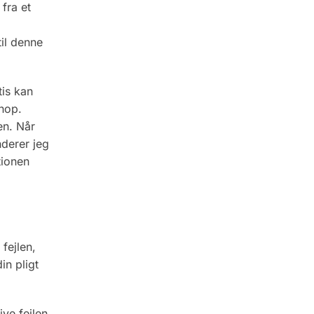
fra et
il denne
tis kan
shop.
en. Når
nderer jeg
tionen
fejlen,
in pligt
ive fejlen