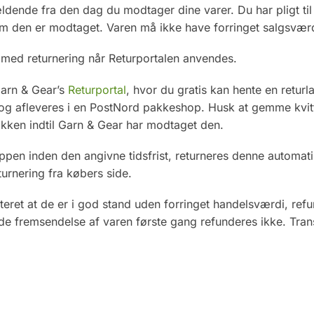
dende fra den dag du modtager dine varer. Du har pligt til
 den er modtaget. Varen må ikke have forringet salgsvær
med returnering når Returportalen anvendes.
Garn & Gear’s
Returportal
, hvor du gratis kan hente en returl
n og afleveres i en PostNord pakkeshop. Husk at gemme kvit
akken indtil Garn & Gear har modtaget den.
pen inden den angivne tidsfrist, returneres denne automatis
urnering fra købers side.
eret at de er i god stand uden forringet handelsværdi, ref
nde fremsendelse af varen første gang refunderes ikke. Tra