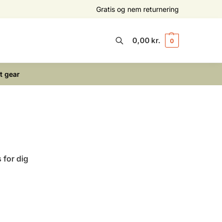
Gratis og nem returnering
0,00
kr.
0
Søg
t gear
 for dig