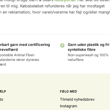
 varen til mig. Købsbeløbet refunderes når jeg har modtaget
m en reklamation, hvor varen/varerne har fejl og/eller mangl
rbart garn med certificering
Garn uden plastik og fri
yrevelfærd
syntetiske fibre
ponsible Animal Fiber-
Non-superwash og 100%
ndarderne sikrer dyrenes
naturfibre
færd
ÆLP
FØLG MED
to
Tilmeld nyhedsbrev
Instagram