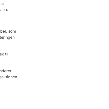
 at
dien.
abel, som
teringen
k til
underer
nsaktionen