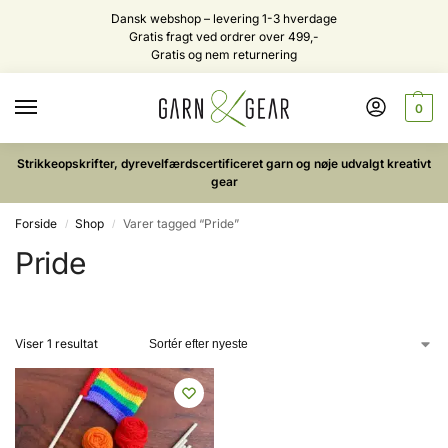
Dansk webshop – levering 1-3 hverdage
Gratis fragt ved ordrer over 499,-
Gratis og nem returnering
0
Strikkeopskrifter, dyrevelfærdscertificeret garn og nøje udvalgt kreativt
gear
Forside
Shop
Varer tagged “Pride”
/
/
Pride
Viser 1 resultat