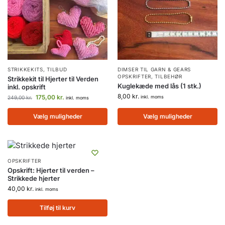
STRIKKEKITS
,
TILBUD
DIMSER TIL GARN & GEARS
OPSKRIFTER
,
TILBEHØR
Strikkekit til Hjerter til Verden
Kuglekæde med lås (1 stk.)
inkl. opskrift
8,00
kr.
175,00
kr.
inkl. moms
249,00
kr.
inkl. moms
Vælg muligheder
Vælg muligheder
OPSKRIFTER
Opskrift: Hjerter til verden –
Strikkede hjerter
40,00
kr.
inkl. moms
Tilføj til kurv