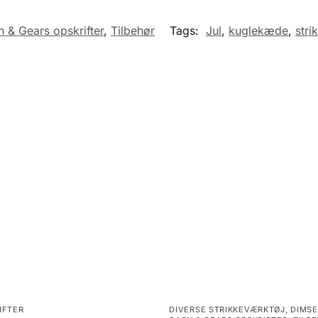
n & Gears opskrifter
,
Tilbehør
Tags:
Jul
,
kuglekæde
,
stri
IFTER
DIVERSE STRIKKEVÆRKTØJ
,
DIMSE