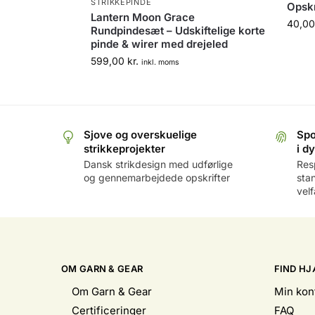
STRIKKEPINDE
Opskr
Lantern Moon Grace
40,0
Rundpindesæt – Udskiftelige korte
pinde & wirer med drejeled
599,00
kr.
inkl. moms
Sjove og overskuelige
Spo
strikkeprojekter
i d
Dansk strikdesign med udførlige
Res
og gennemarbejdede opskrifter
sta
vel
OM GARN & GEAR
FIND HJ
Om Garn & Gear
Min kon
Certificeringer
FAQ