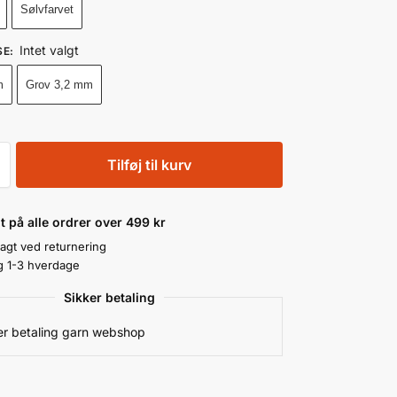
Sølvfarvet
Intet valgt
SE
:
m
Grov 3,2 mm
Tilføj til kurv
gt på alle ordrer over 499 kr
ragt ved returnering
g 1-3 hverdage
Sikker betaling