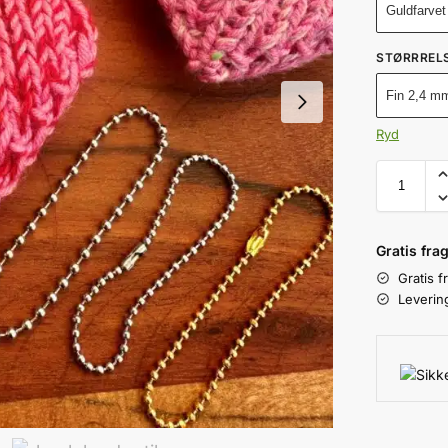
Guldfarvet
STØRRREL
Fin 2,4 m
Ryd
Gratis fra
Gratis f
Leverin