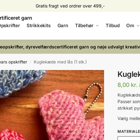
Gratis fragt ved ordrer over 499,-
pskrifter
Strikkekits
Garn
Tilbehør
Tilbud
Om
keopskrifter, dyrevelfærdscertificeret garn og nøje udvalgt kreativ
ars opskrifter
Kuglekæde med lås (1 stk.)
/
Kuglek
8,00
kr.
Kuglekæde 
Passer so
strikket py
Vælg mellem
MATERIAL