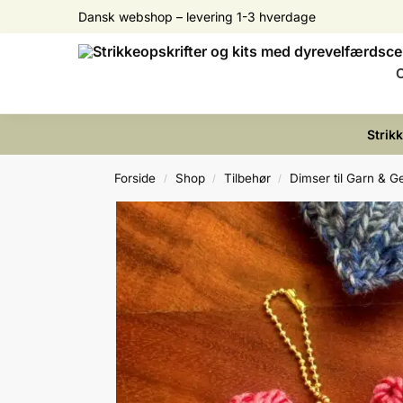
Dansk webshop – levering 1-3 hverdage
Search
O
Strik
Forside
Shop
Tilbehør
Dimser til Garn & Ge
/
/
/