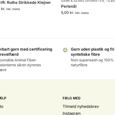
GARN & GEARS OPSKRIFTER
,
TILB
ift: Ruths Strikkede Klejner
Perlenål
0
kr.
inkl. moms
5,00
kr.
inkl. moms
rbart garn med certificering
Garn uden plastik og fri
yrevelfærd
syntetiske fibre
ponsible Animal Fiber-
Non-superwash og 100%
ndarderne sikrer dyrenes
naturfibre
færd
ÆLP
FØLG MED
to
Tilmeld nyhedsbrev
Instagram