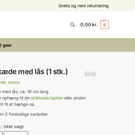
Gratis og nem returnering
0,00
kr.
0
Søg
t gear
æde med lås (1 stk.)
inkl. moms
med lås, ca. 16 cm lang.
m ophæng til de
strikkede hjerter
eller anden
nt til at hænge op.
 3 forskellige varianter.
Intet valgt
E
: