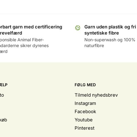
rbart garn med certificering
Garn uden plastik og fri
yrevelfærd
syntetiske fibre
ponsible Animal Fiber-
Non-superwash og 100%
ndarderne sikrer dyrenes
naturfibre
færd
ÆLP
FØLG MED
to
Tilmeld nyhedsbrev
Instagram
Facebook
 køb
Youtube
Pinterest