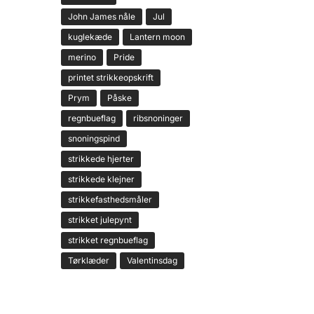
John James nåle
Jul
kuglekæde
Lantern moon
merino
Pride
printet strikkeopskrift
Prym
Påske
regnbueflag
ribsnoninger
snoningspind
strikkede hjerter
strikkede klejner
strikkefasthedsmåler
strikket julepynt
strikket regnbueflag
Tørklæder
Valentinsdag