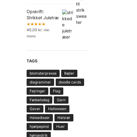
Opskrift:
Strikket Juletræ
40,00
kr.
inkl.
moms
TAGS
blomsterpresse
Bøjler
diagrammer
doodle cards
Fejringer
Flag
Fødselsdag
Garn
Gaver
Halloween
Halsedisser
Halsrør
hjælpepind
Huer
hønsestrik