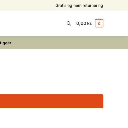
Gratis og nem returnering
0,00
kr.
0
Søg
t gear