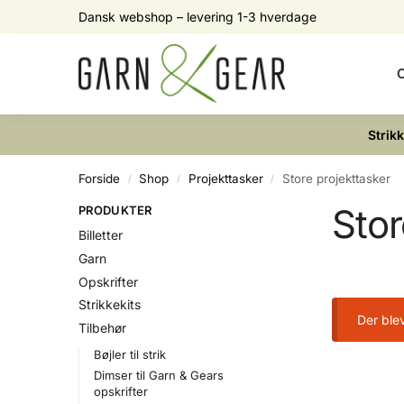
Dansk webshop – levering 1-3 hverdage
Search
O
Strik
Forside
Shop
Projekttasker
Store projekttasker
/
/
/
Stor
PRODUKTER
Billetter
Garn
Opskrifter
Strikkekits
Der blev
Tilbehør
Bøjler til strik
Dimser til Garn & Gears
opskrifter