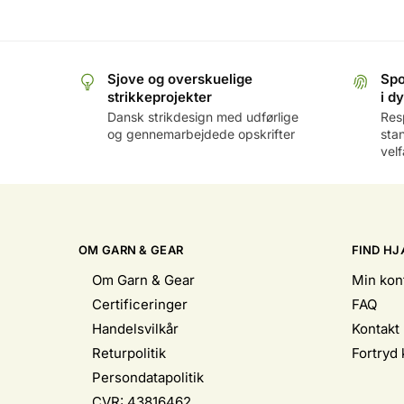
Sjove og overskuelige
Spo
strikkeprojekter
i d
Dansk strikdesign med udførlige
Res
og gennemarbejdede opskrifter
sta
vel
OM GARN & GEAR
FIND HJ
Om Garn & Gear
Min kon
Certificeringer
FAQ
Handelsvilkår
Kontakt
Returpolitik
Fortryd
Persondatapolitik
CVR: 43816462