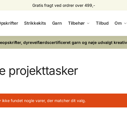
Gratis fragt ved ordrer over 499,-
pskrifter
Strikkekits
Garn
Tilbehør
Tilbud
Om
keopskrifter, dyrevelfærdscertificeret garn og nøje udvalgt kreativ
e projekttasker
 ikke fundet nogle varer, der matcher dit valg.