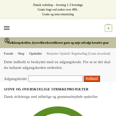
Dansk webshop – levering 1-3 hverdage
Gratis fragt ved ordrer over 499,-
Gratis og nem returnering
0
Strikkeopskrifter, dyrevelfærdscertificeret garn og nøje udvalgt kreativt gear
Forside
Shop
Opskrifter
Beskyttet: Opskrift: Regnbueflag (Gratis download)
/
/
/
Dette indhold er beskyttet med en adgangskode. For at se det skal
du indtaste adgangskoden nedenfor.
Adgangskode:
SJOVE OG OVERSKUELIGE STRIKKEPROJEKTER
Dansk strikdesign med udførlige og gennemarbejdede opskrifter