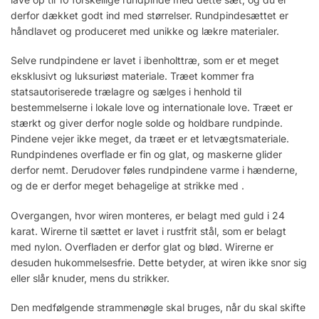
derfor dækket godt ind med størrelser. Rundpindesættet er
håndlavet og produceret med unikke og lækre materialer.
Selve rundpindene er lavet i ibenholttræ, som er et meget
eksklusivt og luksuriøst materiale. Træet kommer fra
statsautoriserede trælagre og sælges i henhold til
bestemmelserne i lokale love og internationale love. Træet er
stærkt og giver derfor nogle solde og holdbare rundpinde.
Pindene vejer ikke meget, da træet er et letvægtsmateriale.
Rundpindenes overflade er fin og glat, og maskerne glider
derfor nemt. Derudover føles rundpindene varme i hænderne,
og de er derfor meget behagelige at strikke med .
Overgangen, hvor wiren monteres, er belagt med guld i 24
karat. Wirerne til sættet er lavet i rustfrit stål, som er belagt
med nylon. Overfladen er derfor glat og blød. Wirerne er
desuden hukommelsesfrie. Dette betyder, at wiren ikke snor sig
eller slår knuder, mens du strikker.
Den medfølgende strammenøgle skal bruges, når du skal skifte