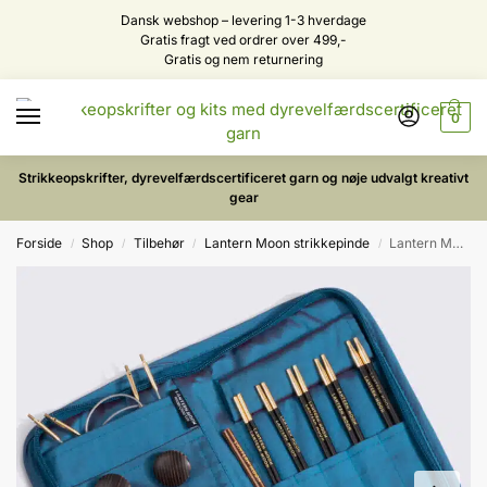
Dansk webshop – levering 1-3 hverdage
Gratis fragt ved ordrer over 499,-
Gratis og nem returnering
0
Strikkeopskrifter, dyrevelfærdscertificeret garn og nøje udvalgt kreativt
gear
Forside
Shop
Tilbehør
Lantern Moon strikkepinde
Lantern Moon Charm Rundpindesæt – Udskiftelige rundpinde & wirer med drejeled
/
/
/
/