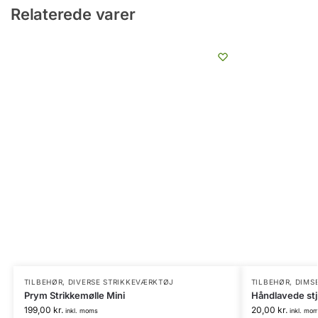
Relaterede varer
TILBEHØR
,
DIVERSE STRIKKEVÆRKTØJ
TILBEHØR
,
DIMSE
Prym Strikkemølle Mini
Håndlavede stj
199,00
kr.
20,00
kr.
inkl. moms
inkl. mo