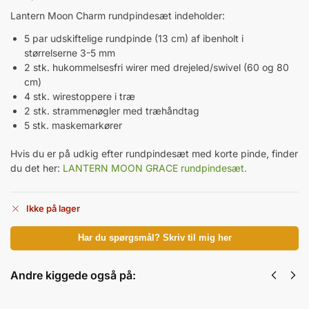
Lantern Moon Charm rundpindesæt indeholder:
5 par udskiftelige rundpinde (13 cm) af ibenholt i
størrelserne 3-5 mm
2 stk. hukommelsesfri wirer med drejeled/swivel (60 og 80
cm)
4 stk. wirestoppere i træ
2 stk. strammenøgler med træhåndtag
5 stk. maskemarkører
Hvis du er på udkig efter rundpindesæt med korte pinde, finder
du det her:
LANTERN MOON GRACE rundpindesæt.
Ikke på lager
Har du spørgsmål? Skriv til mig her
Andre kiggede også på:
Lantern Moon
Lantern Moon