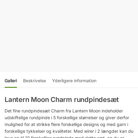
Glory
Grace
Rundpindesæt
Rundpindesæ
- Udskiftelige
- Udskiftelige
rundpinde &
korte pinde &
wirer med
wirer med
drejeled
drejeled
899,00
kr.
599,00
kr.
inkl.
inkl.
moms
moms
Tilføj til kurv
Tilføj til kurv
Galleri
Beskrivelse
Yderligere information
Lantern Moon Charm rundpindesæt
Det fine rundpindesæt Charm fra Lantern Moon indeholder
udskiftelige rundpinde i 5 forskellige størrelser og giver derfor
mulighed for at strikke flere forskellige designs og med garn i
forskellige tykkelser og kvaliteter. Med wirer i 2 længder kan du
lave op til 10 forskellige rundpinde med dette sæt, og du er