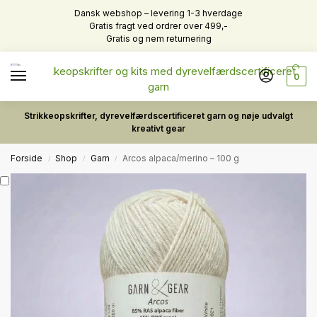
Dansk webshop – levering 1-3 hverdage
Gratis fragt ved ordrer over 499,-
Gratis og nem returnering
0
Strikkeopskrifter, dyrevelfærdscertificeret garn og nøje udvalgt
kreativt gear
Forside
Shop
Garn
Arcos alpaca/merino – 100 g
/
/
/