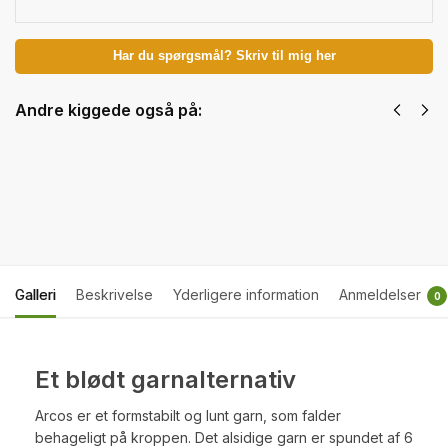
Har du spørgsmål? Skriv til mig her
Andre kiggede også på:
Arcos u. banderole - Mørk Rosa. 50 g
39,00
kr.
inkl. moms
Tilføj til kurv
Galleri
Beskrivelse
Yderligere information
Anmeldelser
0
Et blødt garnalternativ
Arcos er et formstabilt og lunt garn, som falder
behageligt på kroppen. Det alsidige garn er spundet af 6