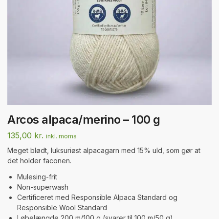
Arcos alpaca/merino – 100 g
135,00
kr.
inkl. moms
Meget blødt, luksuriøst alpacagarn med 15% uld, som gør at
det holder faconen.
Mulesing-frit
Non-superwash
Certificeret med Responsible Alpaca Standard og
Responsible Wool Standard
Løbelængde 200 m/100 g (svarer til 100 m/50 g)